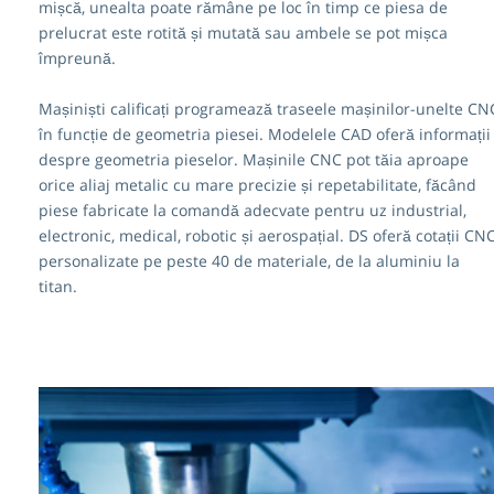
mișcă, unealta poate rămâne pe loc în timp ce piesa de
prelucrat este rotită și mutată sau ambele se pot mișca
împreună.
Mașiniști calificați programează traseele mașinilor-unelte CN
în funcție de geometria piesei. Modelele CAD oferă informații
despre geometria pieselor. Mașinile CNC pot tăia aproape
orice aliaj metalic cu mare precizie și repetabilitate, făcând
piese fabricate la comandă adecvate pentru uz industrial,
electronic, medical, robotic și aerospațial. DS oferă cotații CN
personalizate pe peste 40 de materiale, de la aluminiu la
titan.