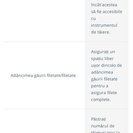
încât acestea
să fie accesibile
cu
instrumentul
de tăiere.
Asigurați un
spațiu liber
ușor dincolo de
adâncimea
Adâncimea găurii filetate/filetate
găurii filetate
pentru a
asigura filete
complete.
Păstrați
numărul de
tăieturi mici la