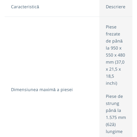
Caracteristică
Descriere
Piese
frezate
de până
la 950 x
550 x 480
mm (37,0
x 21,5 x
18,5
inchi)
Dimensiunea maximă a piesei
Piese de
strung
până la
1.575 mm
(62â)
lungime