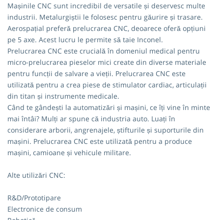
Mașinile CNC sunt incredibil de versatile și deservesc multe
industrii. Metalurgiștii le folosesc pentru găurire și trasare.
Aerospațial preferă prelucrarea CNC, deoarece oferă opțiuni
pe 5 axe. Acest lucru le permite să taie Inconel.
Prelucrarea CNC este crucială în domeniul medical pentru
micro-prelucrarea pieselor mici create din diverse materiale
pentru funcții de salvare a vieții. Prelucrarea CNC este
utilizată pentru a crea piese de stimulator cardiac, articulații
din titan și instrumente medicale.
Când te gândești la automatizări și mașini, ce îți vine în minte
mai întâi? Mulți ar spune că industria auto. Luați în
considerare arborii, angrenajele, știfturile și suporturile din
mașini. Prelucrarea CNC este utilizată pentru a produce
mașini, camioane și vehicule militare.
Alte utilizări CNC:
R&D/Prototipare
Electronice de consum