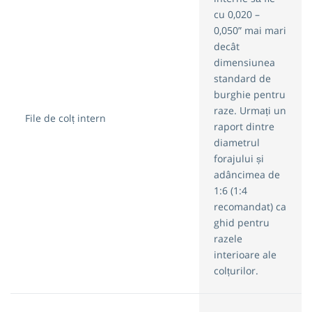
cu 0,020 –
0,050” mai mari
decât
dimensiunea
standard de
burghie pentru
raze. Urmați un
File de colț intern
raport dintre
diametrul
forajului și
adâncimea de
1:6 (1:4
recomandat) ca
ghid pentru
razele
interioare ale
colțurilor.