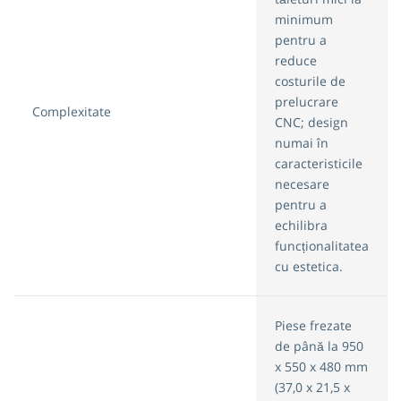
minimum
pentru a
reduce
costurile de
prelucrare
Complexitate
CNC; design
numai în
caracteristicile
necesare
pentru a
echilibra
funcționalitatea
cu estetica.
Piese frezate
de până la 950
x 550 x 480 mm
(37,0 x 21,5 x