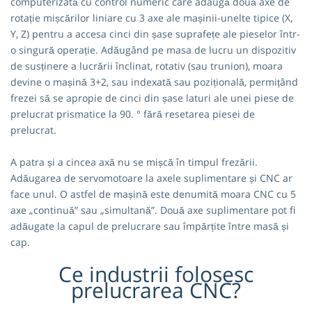
computerizată cu control numeric care adaugă două axe de
rotație mișcărilor liniare cu 3 axe ale mașinii-unelte tipice (X,
Y, Z) pentru a accesa cinci din șase suprafețe ale pieselor într-
o singură operație. Adăugând pe masa de lucru un dispozitiv
de susținere a lucrării înclinat, rotativ (sau trunion), moara
devine o mașină 3+2, sau indexată sau pozițională, permițând
frezei să se apropie de cinci din șase laturi ale unei piese de
prelucrat prismatice la 90. ° fără resetarea piesei de
prelucrat.
A patra și a cincea axă nu se mișcă în timpul frezării.
Adăugarea de servomotoare la axele suplimentare și CNC ar
face unul. O astfel de mașină este denumită moara CNC cu 5
axe „continuă” sau „simultană”. Două axe suplimentare pot fi
adăugate la capul de prelucrare sau împărțite între masă și
cap.
Ce industrii folosesc
prelucrarea CNC?