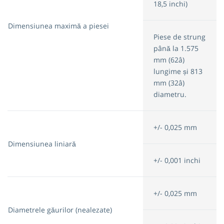
18,5 inchi)
Dimensiunea maximă a piesei
Piese de strung
până la 1.575
mm (62â)
lungime și 813
mm (32â)
diametru.
+/- 0,025 mm
Dimensiunea liniară
+/- 0,001 inchi
+/- 0,025 mm
Diametrele găurilor (nealezate)