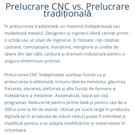
Prelucrare CNC vs. Prelucrare
tradițională
În prelucrarea tradițională, un mașinist îndepărtează sau
modelează metalul. Designerii și inginerii oferă cerințe printr-
o schiță sau un plan de inginerie. Ei folosesc roți rotative,
cadrane, comutatoare, mandrine, menghine și unelte de
tăiere din oțel călit, carbură și diamant industriale pentru a
asigura dimensiuni precise.
Prelucrarea CNC îndeplinește aceleași funcții ca și
prelucrarea tradițională, inclusiv tăierea metalului, găurirea,
frezarea, alezarea, șlefuirea și alte funcții de formare și
îndepărtare a metalelor. Automatizat, bazat pe cod,
programat. Reducerile pentru prima dată și pentru cea de-a
500-a sunt la fel de exacte. Utilizat pe scară largă în producția
digitală (și în producția de volum redus) poate fi schimbat și
modificat pentru a se adapta modificărilor și materialelor în
schimbare.