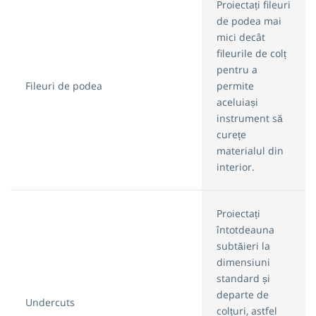
Proiectați fileuri
de podea mai
mici decât
fileurile de colț
pentru a
Fileuri de podea
permite
aceluiași
instrument să
curețe
materialul din
interior.
Proiectați
întotdeauna
subtăieri la
dimensiuni
standard și
departe de
Undercuts
colțuri, astfel