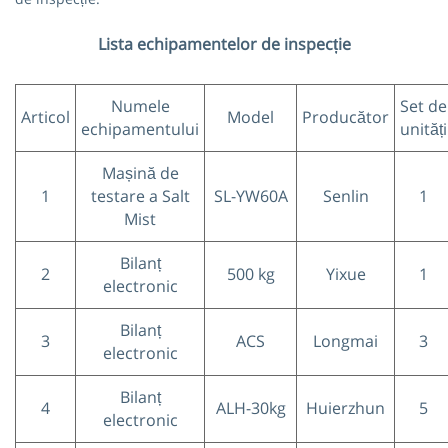
Lista echipamentelor de inspecție
Numele
Set de
Articol
Model
Producător
echipamentului
unități
Mașină de
1
testare a Salt
SL-YW60A
Senlin
1
Mist
Bilanț
2
500 kg
Yixue
1
electronic
Bilanț
3
ACS
Longmai
3
electronic
Bilanț
4
ALH-30kg
Huierzhun
5
electronic