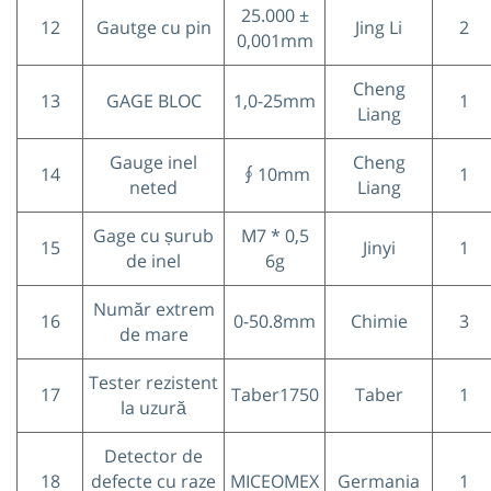
25.000 ±
12
Gautge cu pin
Jing Li
2
0,001mm
Cheng
13
GAGE BLOC
1,0-25mm
1
Liang
Gauge inel
Cheng
14
∮10mm
1
neted
Liang
Gage cu șurub
M7 * 0,5
15
Jinyi
1
de inel
6g
Număr extrem
16
0-50.8mm
Chimie
3
de mare
Tester rezistent
17
Taber1750
Taber
1
la uzură
Detector de
18
defecte cu raze
MICEOMEX
Germania
1