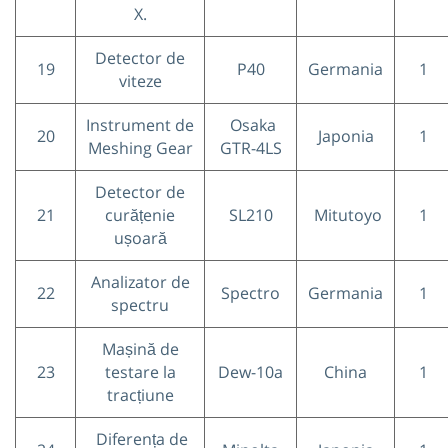
X.
Detector de
19
P40
Germania
1
viteze
Instrument de
Osaka
20
Japonia
1
Meshing Gear
GTR-4LS
Detector de
21
curățenie
SL210
Mitutoyo
1
ușoară
Analizator de
22
Spectro
Germania
1
spectru
Mașină de
23
testare la
Dew-10a
China
1
tracțiune
Diferența de