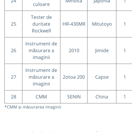
24
Minolta
Japonia
1
culoare
Tester de
25
duritate
HR-430MR
Mitutoyo
1
Rockwell
Instrument de
26
măsurare a
2010
Jimide
1
imaginii
Instrument de
27
măsurare a
2otoa 200
Capse
1
imaginii
28
CMM
SENIN
China
1
*CMM și măsurarea imaginii